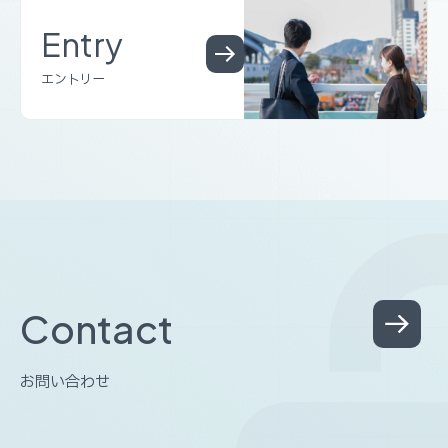
Entry
エントリー
C
o
n
t
a
c
t
お
問
い
合
わ
せ