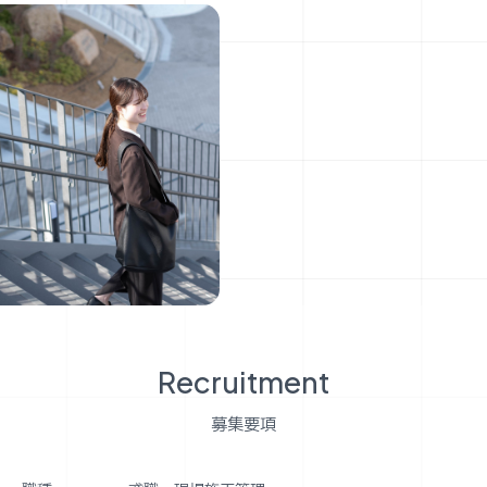
R
e
c
r
u
i
t
m
e
n
t
募
集
要
項