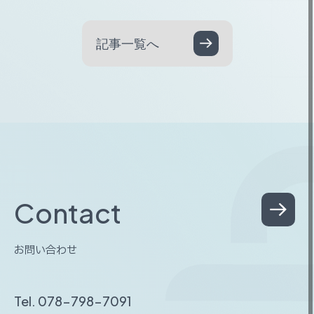
記事一覧へ
C
o
n
t
a
c
t
お
問
い
合
わ
せ
Tel. 078-798-7091