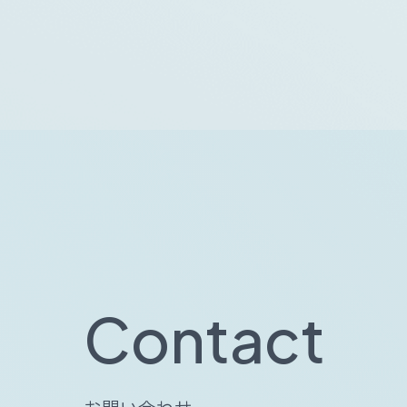
C
o
n
t
a
c
t