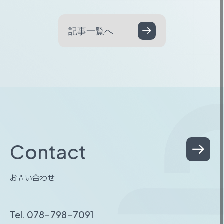
記事一覧へ
C
o
n
t
a
c
t
お
問
い
合
わ
せ
Tel. 078-798-7091