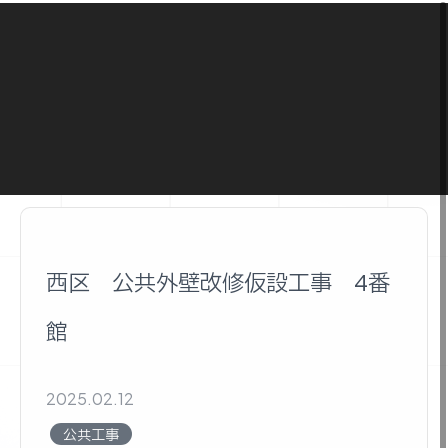
本文までスキップする
メ
Works
施工実績
西区 公共外壁改修仮設工事 4番
館
2025.02.12
公共工事