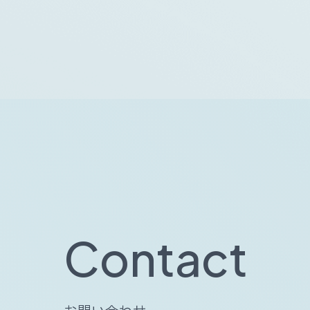
C
o
n
t
a
c
t