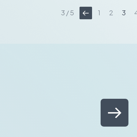
3 / 5
1
2
3